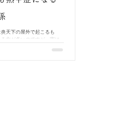
かりやすく解説します。 薬
来の処方箋を受け付けるだけ
係
はありません。しかし、在宅
療養といった場面では、薬局
は炎天下の屋外で起こるも
られるサービスが大きく変わ
れる方が多いのですが、実は
うな対応は、すべての薬局が
エアコンのある自宅の中でも
 - 自宅や施設に薬剤師が訪問
なぜ高齢の方が室内でも熱中
 夜間・休日に緊急の問い合わせ
て毎日服用しているお薬がど
薬剤師と情報を引き継ぐ - 医
を、薬局の視点からわかりや
処方に対応する - ケアマネジ
も熱中症になりやすい理由 加
る水分量そのものが若い頃と
えて、暑さやのどの渇きを感
なるため、「まだ大丈夫」と
ないうちに体内の水分が失わ
また、汗をかいて体温を下げ
を広げて熱を逃がす働きも低
い状態が続くだけで体に熱が
エアコンの風が苦手」「電気