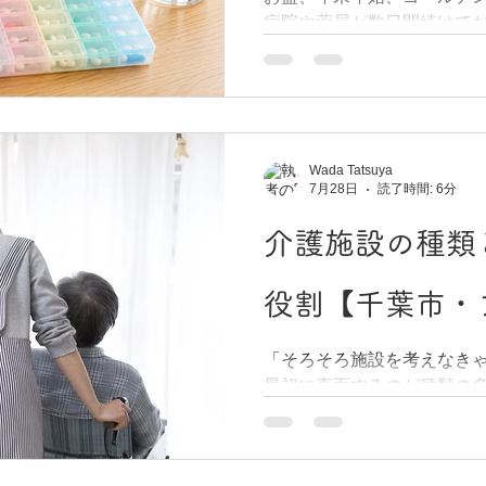
病院や薬局が数日間続けて
状況や体調の変化を確認す
ります。ふだんの生活リズ
ご家族にとっては、どちら
すが、こうした長期休暇の
「薬剤師が定期的に自宅ま
が足りなかった」という事
れる」という点が大切なポ
でもあります。とくに、在
数の医療機関からお薬が出
Wada Tatsuya
る前の準備はとても大切です
7月28日
読了時間: 6分
起こりやすいのか 長期休暇
業日がいつもと変わること
介護施設の種類
残りが少なくなってしまう
毎日決まった時間に服用す
役割【千葉市・
などの痛み止めを使用され
れることは体調へ大きな影
「そろそろ施設を考えなき
療や訪問薬剤管理指導等を
最初に直面するのが種類の
担当のケアマネジャーや訪
ープホーム、サ高住、有料
確認しておくと安心です。 
ことがあっても、何がどう
と まずは、お手元のお薬が
がほとんどです。 この記事
いるか」を数えて確認しま