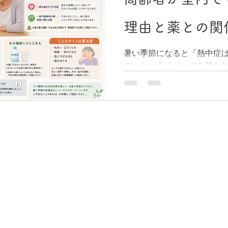
ついて、数字を交えながらわ
局はどこも同じではない 外
理由と薬との関
なら、どの薬局も大きな差
医療・施設入居・退院後の
暑い季節になると「熱中症
の「対応力」によって受け
の」というイメージを持た
ります。 たとえば以下のよ
高齢者の熱中症の多くは、
できるわけではありません。
発生しています。今回は、
して服薬状況を確認する -
症になりやすいのか、そし
に対応する - 退院時に病院の
のように関係しているのか
療用麻薬や無菌調剤が必要な
すくお伝えします。 室内で
ャーや訪問看護師と連携し
齢とともに、体に蓄えられ
比べて少なくなります。加
じるセンサーの働きも鈍く
思っているうちに、気づか
れていることがあります。
る発汗機能や、皮膚の血管
下しているため、室温が高
こもりやすくなります。「