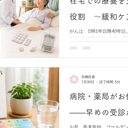
在宅での療養を
役割 ～緩和ケ
がんは、1981年以降40年
1位を占め続けています。生
確率は男女ともにおよそ2人
とっても身近な病気になり
れたとき、多くの方が頭に
安ではないでしょうか。 住
間をご家族とともに穏やか
矢嶋壮眞
望まれる方が増えています
7月30日
読了時間: 5分
ためには、痛みやつらい症
かせません。今回は、緩和
病院・薬局がお
や、医療用麻薬による疼痛
いる取り組みについてご紹介
——早めの受診
問する2つの制度 ご自宅へ
険によって名称が変わりま
お盆、年末年始、ゴールデン
くサービスの内容はほぼ同