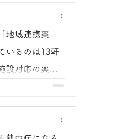
て、どの施設であっても入居
るために欠かせない「在宅薬
ます。 介護施設は大きく2グ
は、運営主体・費用・入居条
に分けられます。 ・公的施設
「地域連携薬
治体が関与し、費用が比較的
 ・居住系施設：民間事業者
ているのは13軒
較的入りやすい。費用は施設
（介護保険施設）の種類 特別
施設対応の薬局
：要介護3以上（原則） 費
（収入に応じた負担軽減あり）
の棲家として利用する施設で
るのに、どこも同じに見えて
用が抑えられる一方、入居待
介護が始まるタイミングや、
ースも
族から、こんな声をよく聞き
定めた「認定制度」があり、
トに対応できる体制が整った
、提供できるサービスに大き
では、薬局の選び方の基準と
も熱中症になる
連携薬局」という認定制度に