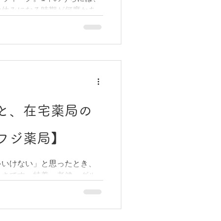
お休みになる時期が何度かあ
るというものです。ご本人・
ムの中では気づきにくいので
の制度を使っているかよりも
前後は「気づいたときには薬
で来て、お薬の状態を見てく
態が起こりやすいタイミング
イントになります。
宅で療養されている方や、複
ている方にとって、休みに入
。 なぜ長期休暇に薬切れが
の前後は、診察日や薬局の営
で、想定していたよりお薬の
と、在宅薬局の
ケースがあります。とくに、
る持病のお薬や、医療用麻薬
フジ薬局】
ている方にとって、お薬が切
響を与えかねません。訪問診
ゃいけない」と思ったとき、
利用されているご家庭では、
多さです。特養、老健、グル
問看護師との連携もあわせて
老人ホーム……言葉は聞いた
休暇前に確認しておきたいこ
違うのかわからないという方
「休み明けまで十分に足りて
では、介護施設の種類をわか
しょう。残りが少ない場合は