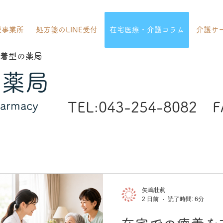
援事業所
処方箋のLINE受付
在宅医療・介護コラム
介護サ
着型の薬局
ジ薬局
harmacy
TEL:043-254-8082
F
矢嶋壮眞
2 日前
読了時間: 6分