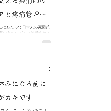
支える薬剤師の
アと疼痛管理～
以上にわたって日本人の死因第
涯のうちにがんと診断される
に1人といわれ、いまや誰に
つつあります。がんと診断さ
浮かべるのが「痛み」への不
み慣れたご自宅で、最期の時
に過ごしたい——近年、そう
。在宅でのお看取りを支える
状をやわらげる緩和ケアが欠
ケアにおける薬剤師の役割
休みになる前に
管理、フジ薬局が力を入れて
します。 薬剤師が自宅を訪
がカギです
薬剤師が訪問する場合、使う保
す。患者さまに受けていただ
ウィーク。1年のうちには、
じで、お薬をお届けし、服薬