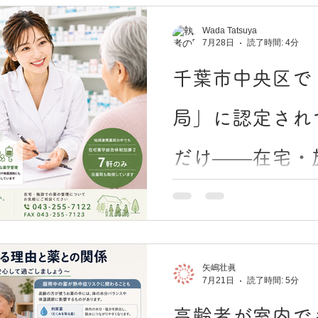
りやすく整理します。そし
者の安全な療養生活を支え
Wada Tatsuya
局の役割」についてお伝えし
7月28日
読了時間: 4分
ループに分かれる 介護施設
件によって大きく2グループ
千葉市中央区で
（介護保険施設）：国や自
安い。ただし入居待ちが長い
局」に認定され
が運営するものが多く、比
によって幅がある 公的施設
だけ——在宅・
養護老人ホーム（特養） 対象
用： 月額5〜15万円程度
常時介護が必要な方が、終
の選び方
「近くに薬局はたくさんあ
す。公的施設の中で最も費
選び方がわからない」在宅
ちが数ヶ月〜数年に及ぶケ
施設入居を考えているご家
ます。実は、薬局には国が
在宅医療や退院後のサポー
矢嶋壮眞
薬局とそうでない薬局では
7月21日
読了時間: 5分
な差があります。 この記事
高齢者が室内で
して知っておきたい「地域