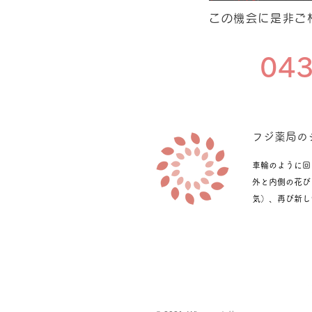
この機会に是非ご
043
​フジ薬局
車輪のように回
外と内側の花び
気）、再び新し