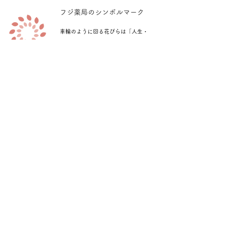
​フジ薬局のシンボルマーク
車輪のように回る花びらは「人生・
日々の暮らし」を表現しており、
外と内側の花びらは「健康を支え
る」という意味で「古い花びらが散
り（病気）、再び新しい花（健康）
が咲く」というメッセージが込めら
れています。
お問合せ
Contact us