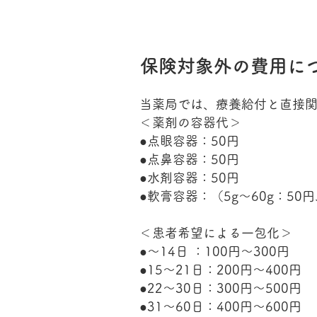
保険対象外の費用に
当薬局では、療養給付と直接
​＜薬剤の容器代＞
●点眼容器：50円
●点鼻容器：50円
●水剤容器：50円
●軟膏容器：（5g～60g：50円、
＜患者希望による一包化＞
●～14日 ：100円～300円
●15～21日：200円～400円
●22～30日：300円～500円
●31～60日：400円～600円