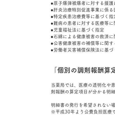
●
原子爆弾被爆者に対する援護
●
肝炎治療特別促進事業に係る
●
特定疾患治療費等に基づく指
●
難病の患者に対する医療等に
●
児童福祉法に基づく指定
●
石綿による健康被害の救済に
●
公害健康被害の補償等に関す
●
労働者災害補償保険法に基づ
「個別の調剤報酬算定
当薬局では、医療の透明化や
剤報酬の算定項目が分かる明
明細書の発行を希望されない
※平成30年より公費負担医療